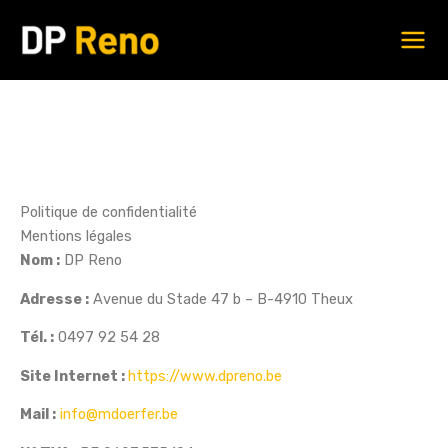
Aller
au
contenu
Politique de confidentialité
Mentions légales
Nom :
DP Reno
Adresse :
Avenue du Stade 47 b – B-4910 Theux
Tél. :
0497 92 54 28
Site Internet :
https://www.dpreno.be
Mail :
info@mdoerfer.be